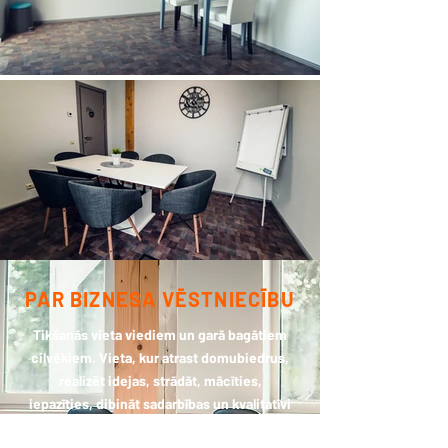
PAR BIZNESA VĒSTNIECĪBU
Tikšanās vieta viediem un garā bagātiem
cilvēkiem. Vieta, kur atrast domubiedrus,
realizēt idejas, strādāt, mācīties,
iepazīties, dibināt sadarbības un kvalitatīvi
pavadīt laiku.