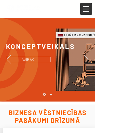
KONCEPTVEIKALS
VAIRĀK
BIZNESA VĒSTNIECĪBAS
PASĀKUMI DRĪZUMĀ