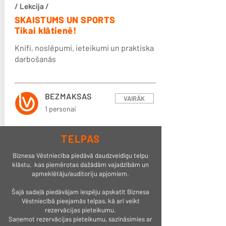
/ Lekcija /
SKAISTUMS UN SPORTS
Tikai klātienē!
Knifi, noslēpumi, ieteikumi un praktiska
darbošanās
BEZMAKSAS
VAIRĀK
1 personai
TELPAS
Biznesa Vēstniecība piedāvā daudzveidīgu telpu
klāstu, kas piemērotas dažādām vajadzībām un
apmeklētāju/auditoriju apjomiem.
Šajā sadaļā piedāvājam iespēju apskatīt Biznesa
Vēstniecībā pieejamās telpas, kā arī veikt
rezervācijas pieteikumu.
Saņemot rezervācijas pieteikumu, sazināsimies ar