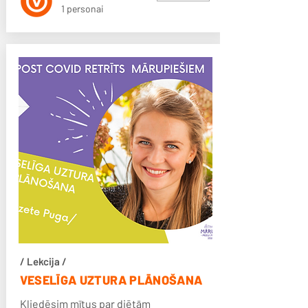
1 personai
/ Lekcija /
VESELĪGA UZTURA PLĀNOŠANA
Kliedēsim mītus par diētām