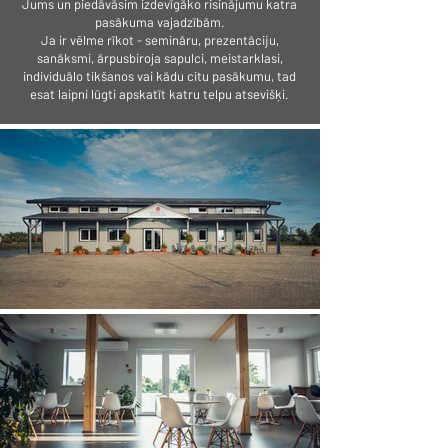
Jums un piedāvāsim izdevīgāko risinājumu katra
pasākuma vajadzībām.
Ja ir vēlme rīkot - semināru, prezentāciju,
sanāksmi, ārpusbiroja sapulci, meistarklasi,
individuālo tikšanos vai kādu citu pasākumu, tad
esat laipni lūgti apskatīt katru telpu atsevišķi.