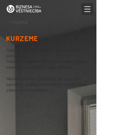
< Atpakaļ
KURZEME
Telpa ar galdu un krēsliem, piemērota līdz 10
personām.
Pieejams projektors un tāfele dažādu nelielu
semināru un pārrunu organizēšanai.
Nepieciešamības gadījumā, par atsevišķu
samaksu, iespēja vienoties par kafijas, tējas,
ūdens nodrošināšanu.