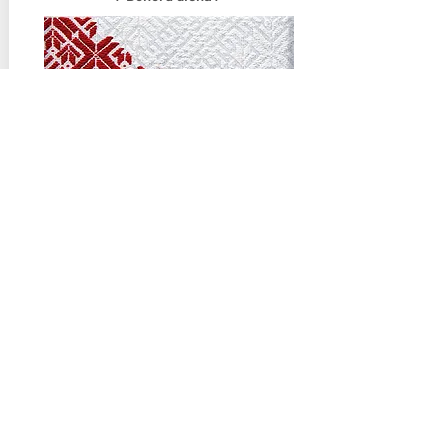
01 jūl 2019 pl.10.00 /3h/
DONORU DIENA MĀRUPĒ
Nāc ziedot asinis - lai dzīvība
nepārtrūkst!
BEZMAKSAS
VAIRĀK
1 personai