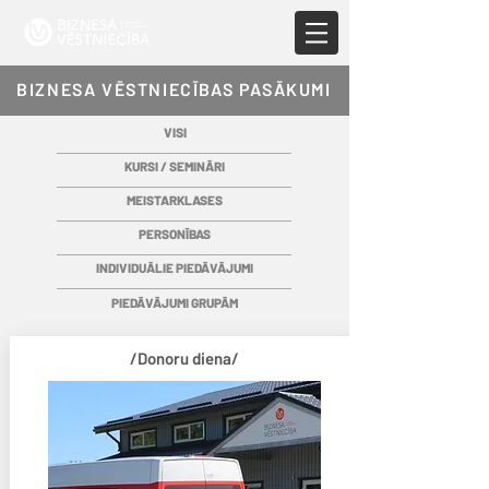
BIZNESA VĒSTNIECĪBAS PASĀKUMI
VISI
KURSI / SEMINĀRI
MEISTARKLASES
PERSONĪBAS
INDIVIDUĀLIE PIEDĀVĀJUMI
PIEDĀVĀJUMI GRUPĀM
/Donoru diena/