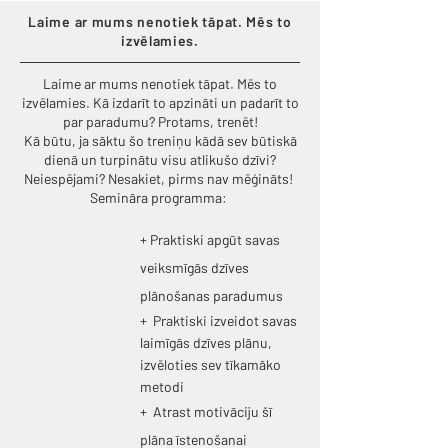
Laime ar mums nenotiek tāpat. Mēs to
izvēlamies.
Laime ar mums nenotiek tāpat. Mēs to
izvēlamies. Kā izdarīt to apzināti un padarīt to
par paradumu? Protams, trenēt!
Kā būtu, ja sāktu šo treniņu kādā sev būtiskā
dienā un turpinātu visu atlikušo dzīvi?
Neiespējami? Nesakiet, pirms nav mēģināts!
Semināra programma:
+ Praktiski apgūt savas
veiksmīgās dzīves
plānošanas paradumus
+ Praktiski izveidot savas
laimīgās dzīves plānu,
izvēloties sev tīkamāko
metodi
+ Atrast motivāciju šī
plāna īstenošanai