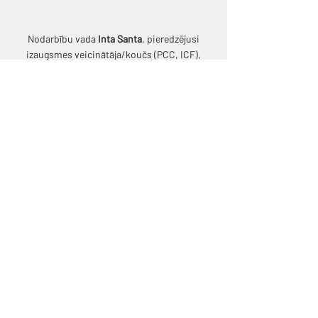
Nodarbību vada
Inta Santa
, pieredzējusi
izaugsmes veicinātāja/koučs (PCC, ICF),
koučinga, biznesa un eneagrammas trenere
(ICTA), šobrīd studē analītisko psiholoģiju.
Vairāk par Intu Santu
www.intasanta.lv
Pēc vienošanās
12 personas
PIETEIKTIES
BV Privātuma Politika
© 2019 Biznesa Vēstniecība.