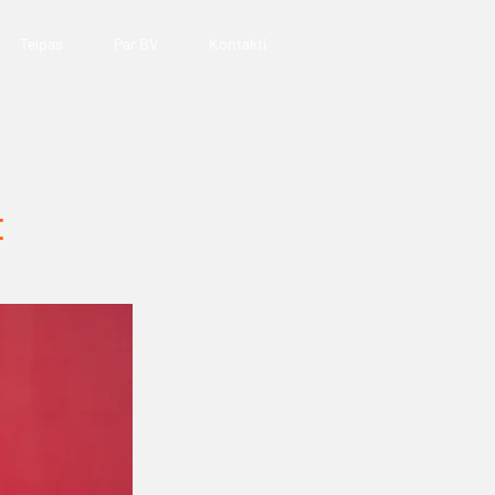
Telpas
Par BV
Kontakti
E