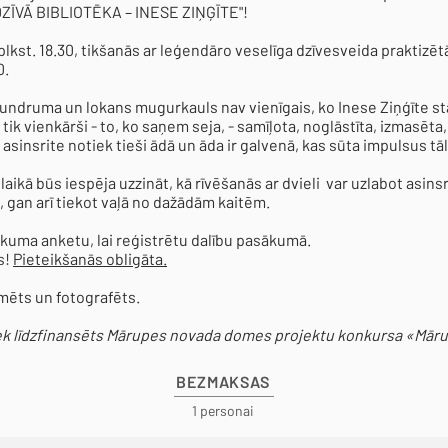
ZĪVĀ BIBLIOTĒKA – INESE ZIŅĢĪTE"!
o plkst. 18.30, tikšanās ar leģendāro veselīga dzīvesveida praktiz
0.
mundruma un lokans mugurkauls nav vienīgais, ko Inese Ziņģīte st
r tik vienkārši - to, ko saņem seja, - samīļota, noglāstīta, izmasēta
sinsrite notiek tieši ādā un āda ir galvenā, kas sūta impulsus tāl
aikā būs iespēja uzzināt, kā rīvēšanās ar dvieli var uzlabot asinsr
, gan arī tiekot vaļā no dažādām kaitēm.
ikuma anketu, lai reģistrētu dalību pasākumā.
s!
Pieteikšanās obligāta.
lmēts un fotografēts.
ek līdzfinansēts Mārupes novada domes projektu konkursa «Mār
BEZMAKSAS
1 personai