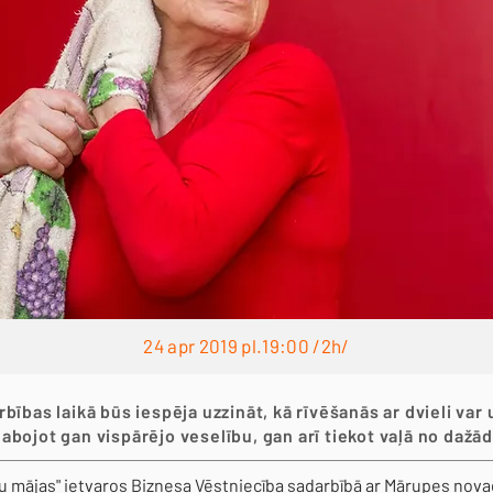
24 apr 2019 pl.19:00 /2h/
bības laikā būs iespēja uzzināt, kā rīvēšanās ar dvieli var u
labojot gan vispārējo veselību, gan arī tiekot vaļā no dažād
 mājas" ietvaros Biznesa Vēstniecība sadarbībā ar Mārupes nova