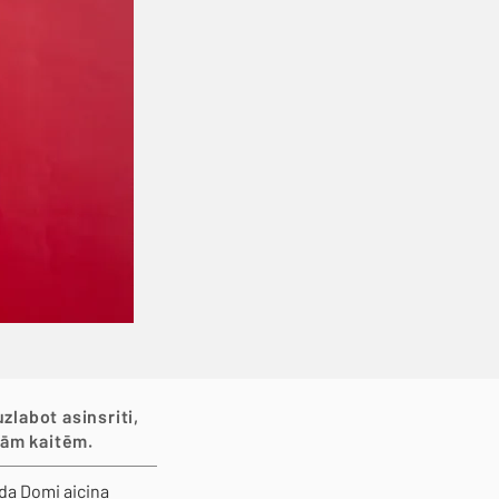
zlabot asinsriti,
ām kaitēm. ​
da Domi aicina