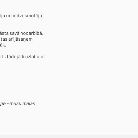
ētāju un iedvesmotāju
āsta savā nodarbībā.
, tas arī jāsaņem
āk.
iti, tādējādi uzlabojot
upe - mūsu mājas