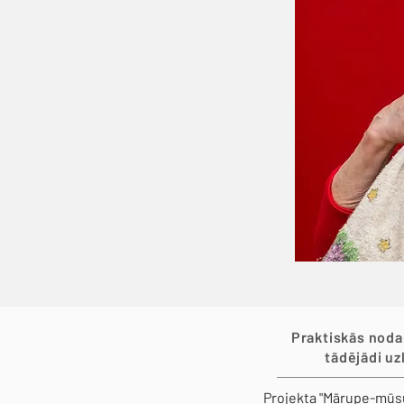
Praktiskās nodar
tādējādi uz
Projekta "Mārupe-mūsu