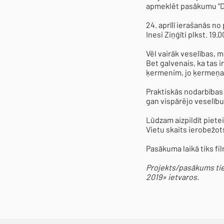
apmeklēt pasākumu "D
24. aprīlī ierašanās n
Inesi Ziņģīti plkst. 19.0
Vēl vairāk veselības, 
Bet galvenais, ka tas i
ķermenim, jo ķermeņa a
Praktiskās nodarbības l
gan vispārējo veselību
Lūdzam aizpildīt piete
Vietu skaits ierobežot
Pasākuma laikā tiks fi
Projekts/pasākums ti
2019» ietvaros.