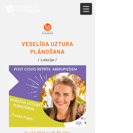
VESELĪGA UZTURA
PLĀNOŠANA
/ Lekcija /
14 okt 2021 pl.18:30 /2h/