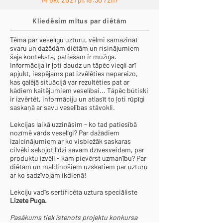
Kliedēsim mītus par diētām
Tēma par veselīgu uzturu, vēlmi samazināt
svaru un dažādām diētām un risinājumiem
šajā kontekstā, patiešām ir mūžīga.
Informācija ir ļoti daudz un tāpēc viegli arī
apjukt, iespējams pat izvēlēties nepareizo,
kas galējā situācijā var rezultēties pat ar
kādiem kaitējumiem veselībai... Tāpēc būtiski
ir izvērtēt, informāciju un atlasīt to ļoti rūpīgi
saskaņā ar savu veselības stāvokli.
Lekcijas laikā uzzināsim - ko tad patiesībā
nozīmē vārds veselīgi? Par dažādiem
izaicinājumiem ar ko visbiežāk saskaras
cilvēki sekojot līdzi savam dzīvesveidam, par
produktu izvēli - kam pievērst uzmanību? Par
diētām un maldinošiem uzskatiem par uzturu
ar ko sadzīvojam ikdienā!
Lekciju vadīs sertificēta uztura speciāliste
Lizete Puga.
Pasākums tiek īstenots projektu konkursa