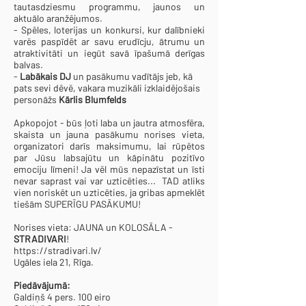
tautasdziesmu programmu, jaunos un
aktuālo aranžējumos.
- Spēles, loterijas un konkursi, kur dalībnieki
varēs paspīdēt ar savu erudīcju, ātrumu un
atraktivitāti un iegūt savā īpašumā derīgas
balvas.
-
Labākais DJ
un pasākumu vadītājs jeb, kā
pats sevi dēvē, vakara muzikāli izklaidējošais
personāžs
Kārlis Blumfelds
Apkopojot - būs ļoti laba un jautra atmosfēra,
skaista un jauna pasākumu norises vieta,
organizatori darīs maksimumu, lai rūpētos
par Jūsu labsajūtu un kāpinātu pozitīvo
emociju līmeni! Ja vēl mūs nepazīstat un īsti
nevar saprast vai var uzticēties... TAD atliks
vien noriskēt un uzticēties, ja gribas apmeklēt
tiešām SUPERĪGU PASĀKUMU!
Norises vieta: JAUNA un KOLOSĀLA -
STRADIVARI
!
https://stradivari.lv/
Ugāles iela 21, Rīga.
Piedāvājumā:
Galdiņš 4 pers. 100 eiro