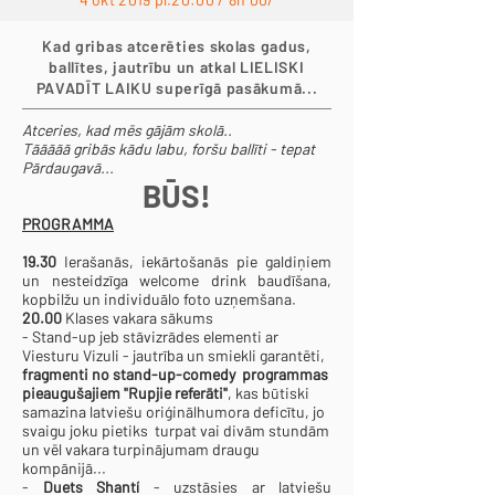
Kad gribas atcerēties skolas gadus,
ballītes, jautrību un atkal LIELISKI
PAVADĪT LAIKU superīgā pasākumā...
Atceries, kad mēs gājām skolā..
Tāāāāā gribās kādu labu, foršu ballīti - tepat
Pārdaugavā...
BŪS!
PROGRAMMA
19.30
Ierašanās, iekārtošanās pie galdiņiem
un nesteidzīga welcome drink baudīšana,
kopbilžu un individuālo foto uzņemšana.
20.00
Klases vakara sākums
- Stand-up jeb stāvizrādes elementi ar
Viesturu Vizuli - jautrība un smiekli garantēti,
fragmenti no stand-up-comedy programmas
pieaugušajiem "Rupjie referāti"
, kas būtiski
samazina latviešu oriģinālhumora deficītu, jo
svaigu joku pietiks turpat vai divām stundām
un vēl vakara turpinājumam draugu
kompānijā...
-
Duets Shantí
- uzstāsies ar latviešu