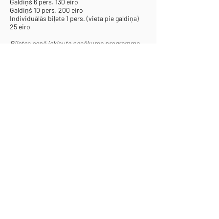
Galdiņš 6 pers. 130 eiro
Galdiņš 10 pers. 200 eiro
Individuālās biļete 1 pers. (vieta pie galdiņa)
25 eiro
Biļetes cenā iekļauta pasākuma programma,
vieta pie galdiņa, welcome dzēriens un mini
uzkodas.
Vietu skaits ierobežots! Piesakies laicīgi!
TIEKAMIES JAU DRĪZ!
Pasākuma laikā tiks filmēts un fotografēts,
uzņemtais materiāls tiks izmantots
organizatoru komunikācijas kanālos.
Organizē: "Biznesa Vēstniecība"
* Sadaļu ar sviestmaizēm maisiņā atstājam -
uz vietas būs pieejami dažādi gardi kokteiļi ! :)
€25-200
1-10 personām