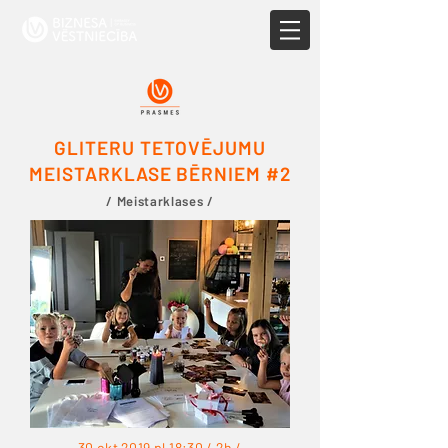
GLITERU TETOVĒJUMU
MEISTARKLASE BĒRNIEM #2
/ Meistarklases /
30 okt 2019 pl.18:30 / 2h /