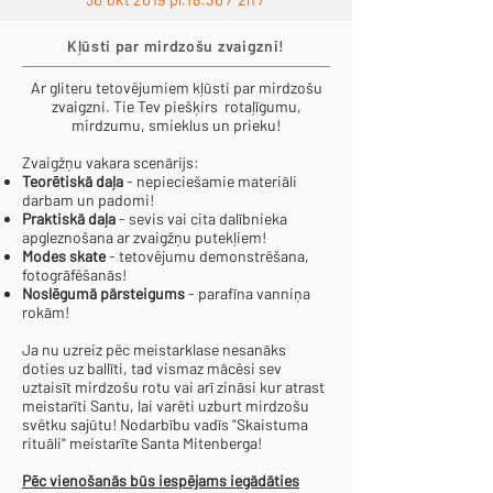
Kļūsti par mirdzošu zvaigzni!
Ar gliteru tetovējumiem kļūsti par mirdzošu
zvaigzni. Tie Tev piešķirs rotaļīgumu,
mirdzumu, smieklus un prieku!
Zvaigžņu vakara scenārijs:
Teorētiskā daļa
- nepieciešamie materiāli
darbam un padomi!
Praktiskā daļa
- sevis vai cita dalībnieka
apgleznošana ar zvaigžņu putekļiem!
Modes skate
- tetovējumu demonstrēšana,
fotogrāfēšanās!
Noslēgumā pārsteigums
- parafīna vanniņa
rokām!
Ja nu uzreiz pēc meistarklase nesanāks
doties uz ballīti, tad vismaz mācēsi sev
uztaisīt mirdzošu rotu vai arī zināsi kur atrast
meistarīti Santu, lai varēti uzburt mirdzošu
svētku sajūtu! Nodarbību vadīs
"Skaistuma
rituāli"
meistarīte Santa Mitenberga!
Pēc vienošanās būs iespējams iegādāties