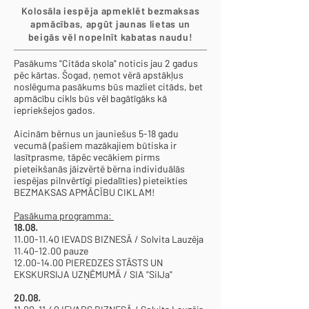
Kolosāla iespēja apmeklēt bezmaksas
apmācības, apgūt jaunas lietas un
beigās vēl nopelnīt kabatas naudu!
Pasākums "Citāda skola" noticis jau 2 gadus
pēc kārtas. Šogad, ņemot vērā apstākļus
noslēguma pasākums būs mazliet citāds, bet
apmācību cikls būs vēl bagātīgāks kā
iepriekšejos gados.
Aicinām bērnus un jauniešus 5-18 gadu
vecumā (pašiem mazākajiem būtiska ir
lasītprasme, tāpēc vecākiem pirms
pieteikšanās jāizvērtē bērna individuālās
iespējas pilnvērtīgi piedalīties) pieteikties
BEZMAKSAS APMĀCĪBU CIKLAM!
Pasākuma programma:
18.08.
11.00-11.40
IEVADS BIZNESĀ / Solvita Lauzēja
11.40-12.00
pauze
12.00-14.00
PIEREDZES STĀSTS UN
EKSKURSIJA UZŅĒMUMĀ / SIA "SilJa"
20.08.