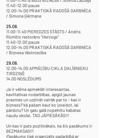
11.00-11.40
IEVADS BIZNESĀ / Solvita Lauzēja
11.40-12.00
pauze
12.00-14.00
PRAKTISKĀ RADOŠĀ DARBNĪCA
/ Simona Ģērmane
25.08.
11.00-11.40
PIEREDZES STĀSTS / Andris
Rūmītis restorāns "Hercogs"
11.40-12.00
pauze
12.00-14.00
PRAKTISKĀ RADOŠĀ DARBNĪCA
/ Biznesa Vēstniecība
29.08.
12.00-14.00
APMĀCĪBU CIKLA DALĪBNIEKU
TIRDZIŅŠ
14.00 NOSLĒGUMS
Ja ir vēlme apmeklēt interesantas,
kavlitatīvas nodarbības, apgūt jaunas
prasmes un uzzināt vairāk par to - kas ir
bizness? kā pašam kaut ko izveidot, lai
pārdotu? Un galu galā nopelnītu kabatas
naudu skolai, TAD JĀPIESĀKĀS!!!
Un kas ir pats pozitīvākais, ka šis pasākums ir
BEZMAKSAS!!!
Pasākums tiek organizēts sadarbībā ar