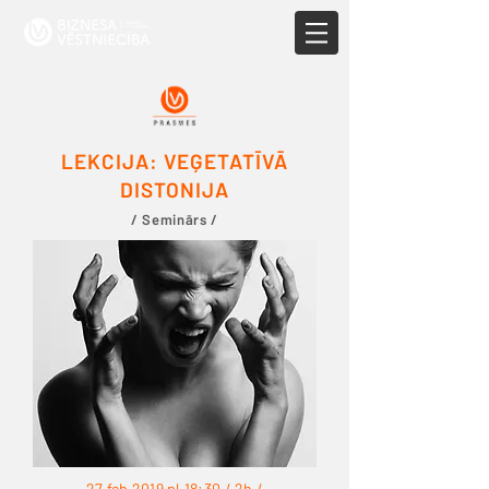
LEKCIJA: VEĢETATĪVĀ
DISTONIJA
/ Seminārs /
27 feb 2019 pl.18:30 / 2h /