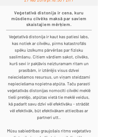
Veģetatīvā distonija ir cena, kuru
mūsdienu cilvēks maksā par saviem
skaistajiem mērķiem.
Veģetatīvā distonija ir kaut kas patiesi labs,
kas notiek ar cilvēku, pirms katastrofāls
spēku izsīkums pārvēršas par fizisku
saslimšanu. Citiem vārdiem sakot, cilvēks,
kurš sevi ir pakļāvis neizturamam ritam un
prasībām, ir iztērējis visus dzīvei
neieciešamos resursus, un viņam steidzami
nepieciešama nopietna atpūta. Taču parasti
veģetatīvās distonijas nomocīti cilvēki meklē
tieši pretējo, atpūtas vietā tie meklē veidus,
kā padarīt savu dzīvi vēl efektīvāku - strādāt
vēl efektīvāk, būt efektīvākam attiecības ar
partneri utt..
Mūsu sabiedrības graujošais ritms veģetatīvo