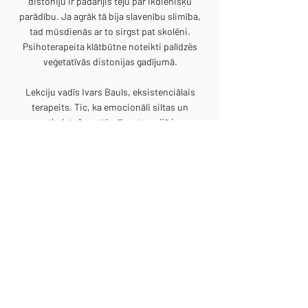
distoniju ir padarījis teju par ikdienišķu
parādību. Ja agrāk tā bija slavenību slimība,
tad mūsdienās ar to sirgst pat skolēni.
Psihoterapeita klātbūtne noteikti palīdzēs
veģetatīvās distonijas gadījumā.
Lekciju vadīs Ivars Bauls, eksistenciālais
terapeits. Tic, ka emocionāli siltas un
atbalstošas attiecības terapijā ir
vissvarīgākais. Kopā ar saviem klientiem
izpēta dzīves aspektus un kopīgi labāk izprot,
kuram no tiem visvairāk nepieciešama
uzmanība un dziedēšana.
€15
1 personai
PIETEIKTIES