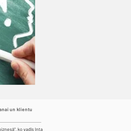
nai un klientu
znesā", ko vadīs Inta