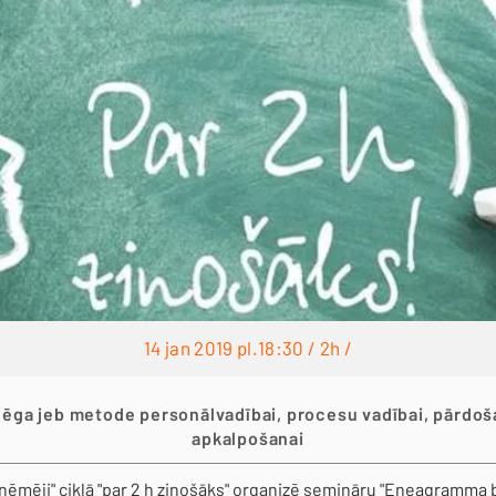
14 jan 2019 pl.18:30 / 2h /
ēga jeb metode personālvadībai, procesu vadībai, pārdoša
apkalpošanai
ņēmēji" ciklā "par 2 h zinošāks" organizē semināru "Eneagramma bi