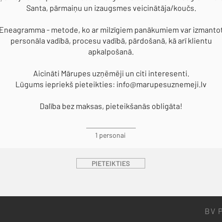
Santa, pārmaiņu un izaugsmes veicinātāja/koučs.
Eneagramma - metode, ko ar milzīgiem panākumiem var izmanto
personāla vadībā, procesu vadībā, pārdošanā, kā arī klientu
apkalpošanā.
Aicināti Mārupes uzņēmēji un citi interesenti.
Lūgums iepriekš pieteikties:
info@marupesuznemeji.lv
Dalība bez maksas, pieteikšanās obligāta!
1 personai
PIETEIKTIES
BV P